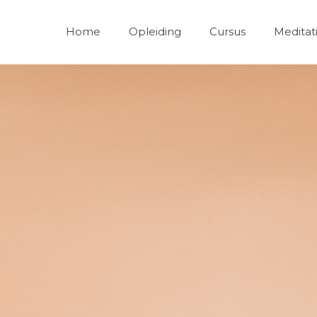
Home
Opleiding
Cursus
Meditat