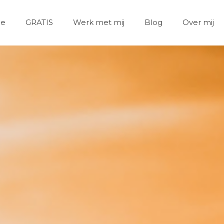
ie
GRATIS
Werk met mij
Blog
Over mij