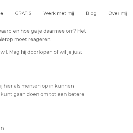
ie
GRATIS
Werk met mij
Blog
Over mij
e paard en hoe ga je daarmee om?
Het
 hierop moet reageren.
il. Mag hij doorlopen of wil je juist
.
 hier als mensen op in kunnen
ust kunt gaan doen om tot een betere
en