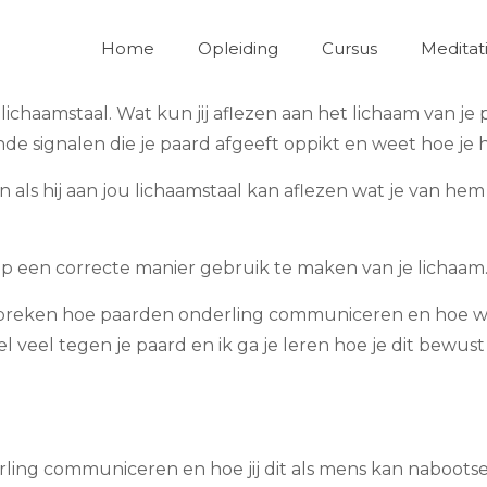
Home
Opleiding
Cursus
Meditat
 lichaamstaal.
Wat kun jij aflezen aan het lichaam van j
lende signalen die je paard afgeeft oppikt en weet hoe je
n als hij aan jou lichaamstaal kan aflezen wat je van hem w
op een correcte manier gebruik te maken van je lichaam
preken hoe paarden onderling communiceren en hoe wij
el veel tegen je paard en ik ga je leren hoe je dit bew
ing communiceren en hoe jij dit als mens kan naboots